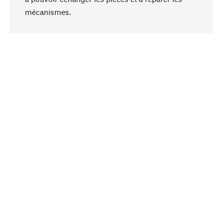
Haut de page
mécanismes.
Conscient
La durabilité est au cœur de notre sélection de
produits. Nous misons sur des ingrédients
naturels et des matériaux qui peuvent être
entretenus, ainsi que sur une production
respectueuse des ressources et socialement
responsable.
Choisi