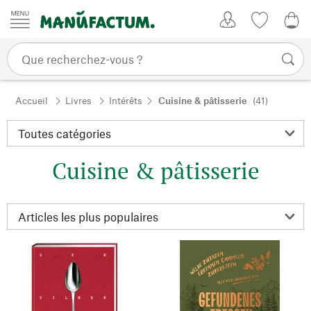
Passer au contenu
Mon compte
Liste de su
0,0
Accueil
Livres
Intérêts
Cuisine & pâtisserie
(41)
Cuisine & pâtisserie