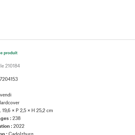
le produit
le
210184
7204153
ivendi
ardcover
L 19,6 × P 2,5 × H 25,2 cm
ges :
238
tion :
2022
on :
Cadolzburg