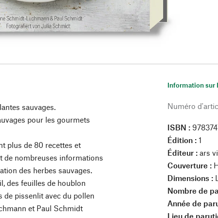
Information sur 
Numéro d'artic
plantes sauvages.
sauvages pour les gourmets
ISBN :
978374
Édition :
1
nt plus de 80 recettes et
Éditeur :
ars v
nt de nombreuses informations
Couverture :
H
mmation des herbes sauvages.
Dimensions :
l, des feuilles de houblon
Nombre de pa
s de pissenlit avec du pollen
Année de paru
Luchmann et Paul Schmidt
Lieu de paruti