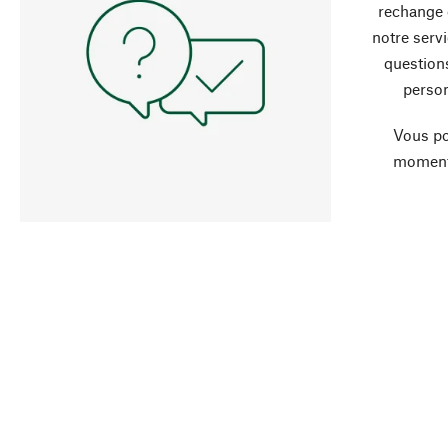
rechange 
notre servi
question
person
Vous po
moment