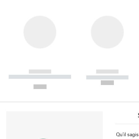
------------
------------
----------- ----------- ----------
----------- -----------
-
--,-- €
--,-- €
Qu’il sagi