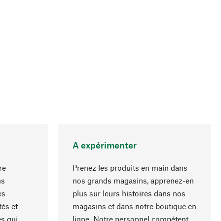
A expérimenter
re
Prenez les produits en main dans
ns
nos grands magasins, apprenez-en
es
plus sur leurs histoires dans nos
Haut de page
és et
magasins et dans notre boutique en
s qui
ligne. Notre personnel compétent