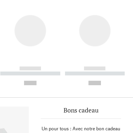
------------
------------
----------- ----------- ----------
----------- ----------- ----------
- -----------
-
--,-- €
--,-- €
Bons cadeau
Un pour tous : Avec notre bon cadeau