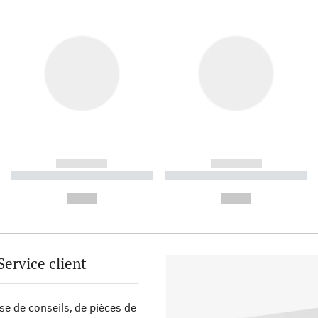
------------
------------
----------- ----------- ----------
----------- ----------- ----------
-
-
--,-- €
--,-- €
Service client
sse de conseils, de pièces de