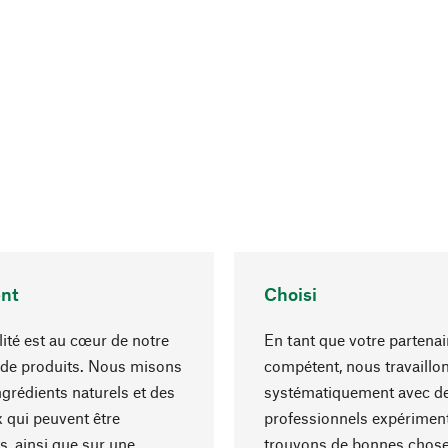
nt
Choisi
lité est au cœur de notre
En tant que votre partenai
 de produits. Nous misons
compétent, nous travaillo
ngrédients naturels et des
systématiquement avec d
 qui peuvent être
professionnels expériment
s, ainsi que sur une
trouvons de bonnes chose