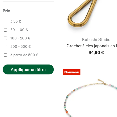
Glässer
45
EVEET
50
52
Prix
46
fairfood Freiburg
à 50 €
54
56
Farbglashütte Lauscha
50 - 100 €
fejn jewelry
100 - 200 €
57
58
Kobashi Studio
Gottstein
Crochet à clés japonais en 
200 - 500 €
Goyon-Chazeau
94,90 €
59
60
à partir de 500 €
Guimatex
Guthmann
61
80
Appliquer un filtre
Nouveau
Hack Lederware
85
90
Halbach Seidenbänder
Hannes Roether
95
100
Harold’s Lederwaren
Haunold®
105
110