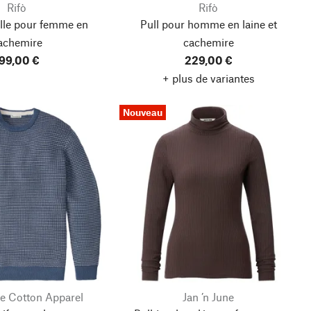
Rifò
Rifò
ille pour femme en
Pull pour homme en laine et
achemire
cachemire
99,00 €
229,00 €
+ plus de variantes
Nouveau
e Cotton Apparel
Jan ’n June