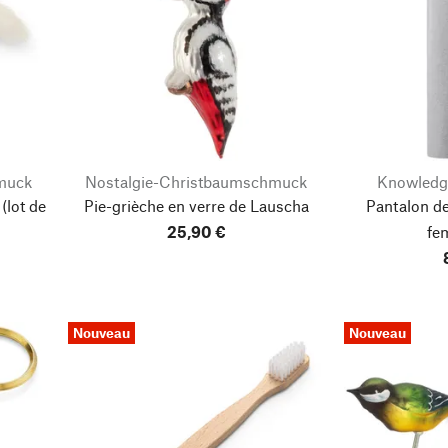
muck
Nostalgie-Christbaumschmuck
Knowledg
(lot de
Pie-grièche en verre de Lauscha
Pantalon d
25,90 €
fe
Nouveau
Nouveau