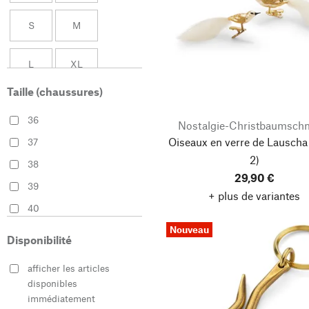
CARE BY ME
Pink
S
M
Casalinghi S.T.O.
Rose
L
XL
Charvet Editions
Rouge
Chop Chop Bloom
Vert
Taille (chaussures)
XXL
30
Comazo
Violet
36
Nostalgie-Christbaumsch
Cu Artigiana
32
0 (34)
Oiseaux en verre de Lauscha
37
Denk Keramische
2)
38
Werkstätten
29,90 €
34
36
39
Duralex
+ plus de variantes
40
Elemente Clemente
38
40
Nouveau
41
Ellen Truijen
Disponibilité
42
42
Elvang Denmark
44
afficher les articles
43
Erzgebirgische
disponibles
Volkskunst Richard
46
48
44
immédiatement