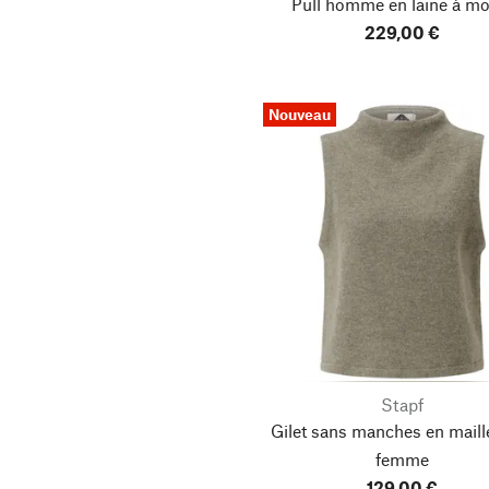
Pull homme en laine à mo
Mawa Design
229,00 €
McKernan Woollen Mills
MD PAPER
PRODUCTS™
Nouveau
Mifuko
Moccamaster
Moebe
Mud Jeans
Ménard
Münder Email
naschlabor
Nostalgie-
Stapf
Christbaumschmuck
Gilet sans manches en maill
Novila
femme
Oska
129,00 €