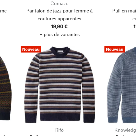
Comazo
mme
Pantalon de jazz pour femme à
Pull en ma
coutures apparentes
c
19,90 €
1
+ plus de variantes
Nouveau
Nouveau
Rifò
Knowledg