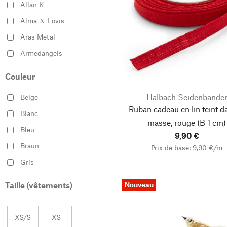
Allan K
Alma ＆ Lovis
Aras Metal
Armedangels
Armor lux
Couleur
Astorflex
Halbach Seidenbände
Beige
aveva design
Ruban cadeau en lin teint d
Blanc
Bauhaus Walter Gropius
masse, rouge
(B 1 cm)
Bleu
Beyer & Söhne
9,90 €
Braun
Prix de base: 9,90 €/m
Bindewerk
Gris
Blaumann
Jaune
Blue de Gênes
Nouveau
Taille (vêtements)
Multicolore
BODUM®
Noir
Bürsten und Besen
XS/S
XS
Atelier
Orange