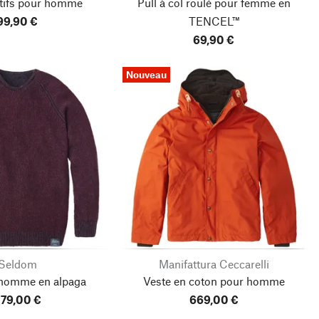
otifs pour homme
Pull à col roulé pour femme en
99,90 €
TENCEL™
69,90 €
Nouveau
Seldom
Manifattura Ceccarelli
 homme en alpaga
Veste en coton pour homme
79,00 €
669,00 €