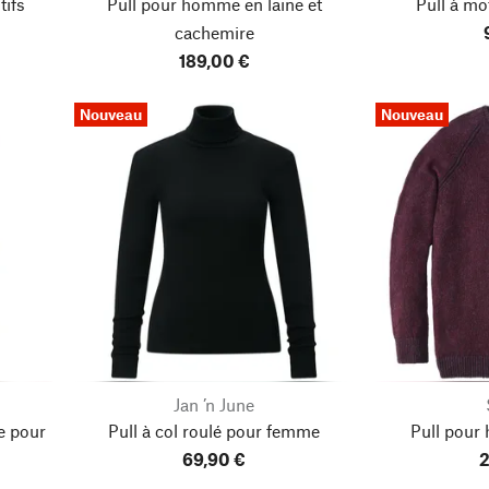
tifs
Pull pour homme en laine et
Pull à m
cachemire
189,00 €
Nouveau
Nouveau
Jan ’n June
e pour
Pull à col roulé pour femme
Pull pour
69,90 €
2