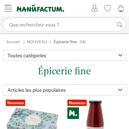
Passer au contenu
Mon compte
Liste de su
0,0
Accueil
NOUVEAU
Épicerie fine
(16)
Épicerie fine
Nouveau
Nouveau