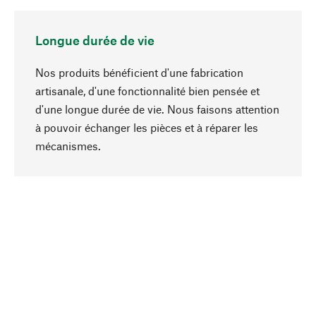
Longue durée de vie
Nos produits bénéficient d'une fabrication
artisanale, d'une fonctionnalité bien pensée et
d'une longue durée de vie. Nous faisons attention
à pouvoir échanger les pièces et à réparer les
Haut de page
mécanismes.
Conscient
La durabilité est au cœur de notre sélection de
produits. Nous misons sur des ingrédients
naturels et des matériaux qui peuvent être
entretenus, ainsi que sur une production