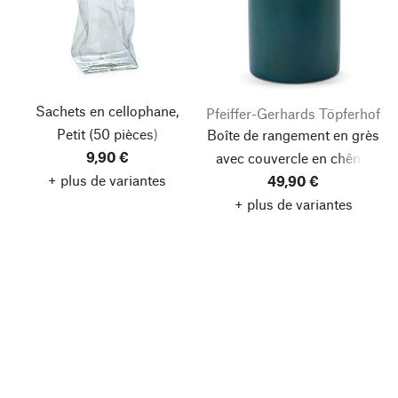
Sachets en cellophane,
Pfeiffer-Gerhards Töpferhof
Petit
(50 pièces)
Boîte de rangement en grès
9,90 €
avec couvercle en chêne,
+ plus de variantes
1000 ml
49,90 €
+ plus de variantes