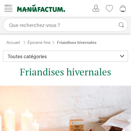
Passer au contenu
Mon compte
Liste de su
0,0
Accueil
Épicerie fine
Friandises hivernales
Friandises hivernales