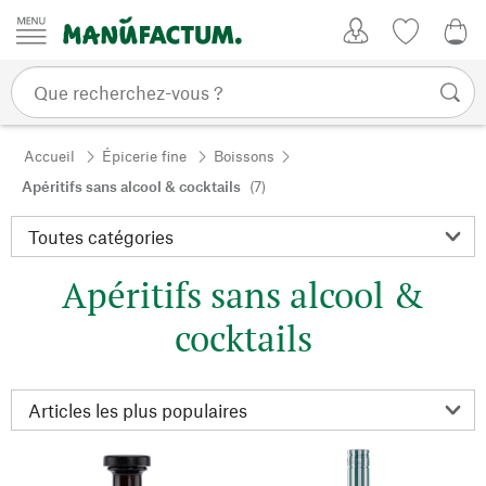
Passer au contenu
Mon compte
Liste de su
0,0
Accueil
Épicerie fine
Boissons
Apéritifs sans alcool & cocktails
(7)
Apéritifs sans alcool &
cocktails