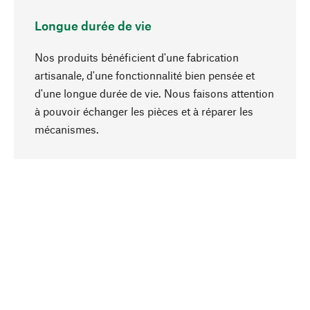
Longue durée de vie
Nos produits bénéficient d'une fabrication
artisanale, d'une fonctionnalité bien pensée et
d'une longue durée de vie. Nous faisons attention
à pouvoir échanger les pièces et à réparer les
Haut de page
mécanismes.
Conscient
La durabilité est au cœur de notre sélection de
produits. Nous misons sur des ingrédients
naturels et des matériaux qui peuvent être
entretenus, ainsi que sur une production
respectueuse des ressources et socialement