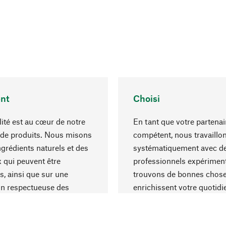
nt
Choisi
lité est au cœur de notre
En tant que votre partenai
 de produits. Nous misons
compétent, nous travaillo
ngrédients naturels et des
systématiquement avec d
 qui peuvent être
professionnels expériment
s, ainsi que sur une
trouvons de bonnes chose
on respectueuse des
enrichissent votre quotidi
s et socialement
un choix optimal de matér
ble.
une excellente fabrication.