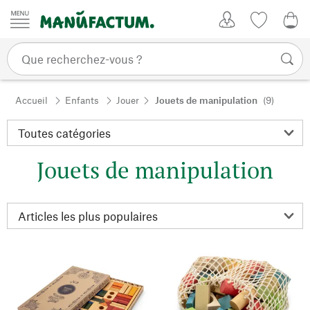
Passer au contenu
Mon compte
Liste de su
0,0
Accueil
Enfants
Jouer
Jouets de manipulation
(9)
Jouets de manipulation