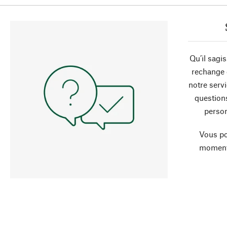
Qu’il sagi
rechange 
notre servi
question
person
Vous po
moment