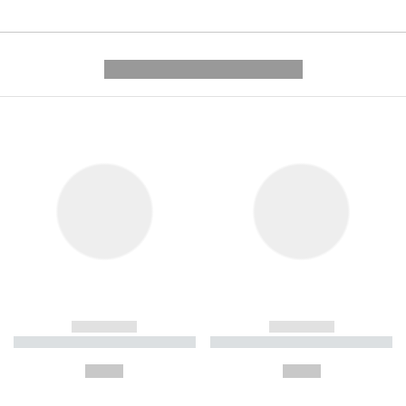
---------- --------------
------------
------------
----------- ----------- ----------
----------- ----------- ----------
-
-
--,-- €
--,-- €