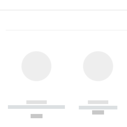
------------
------------
----------- ----------- ----------
----------- -----------
-
--,-- €
--,-- €