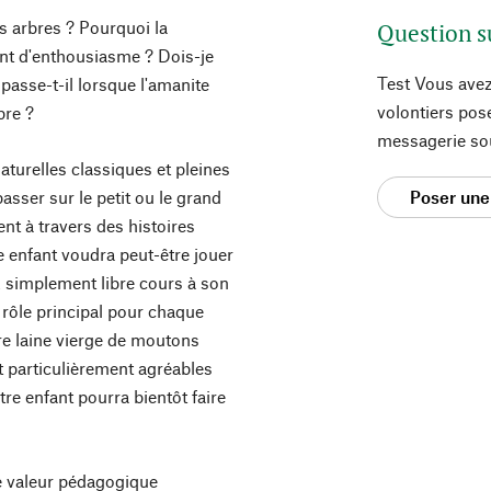
es arbres ? Pourquoi la
Question s
ant d'enthousiasme ? Dois-je
Test Vous avez
 passe-t-il lorsque l'amanite
volontiers pos
bre ?
messagerie so
turelles classiques et pleines
 passer sur le petit ou le grand
Poser une
nt à travers des histoires
e enfant voudra peut-être jouer
ez simplement libre cours à son
r rôle principal pour chaque
re laine vierge de moutons
t particulièrement agréables
re enfant pourra bientôt faire
ne valeur pédagogique