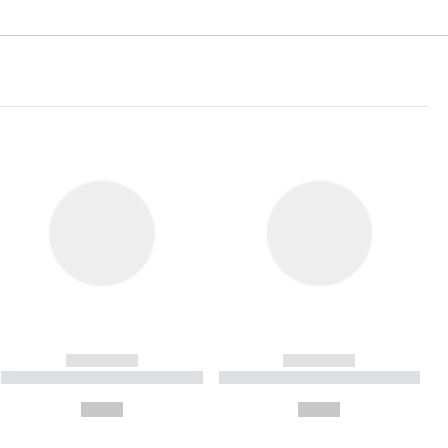
------------
------------
----------- ----------- ----------
----------- ----------- ----------
- -----------
-
--,-- €
--,-- €