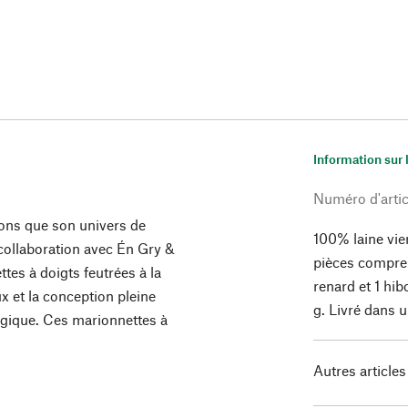
Information sur 
Numéro d'artic
ons que son univers de
100% laine vie
 collaboration avec Én Gry &
pièces compren
tes à doigts feutrées à la
renard et 1 hib
x et la conception pleine
g. Livré dans u
gogique. Ces marionnettes à
Autres articles