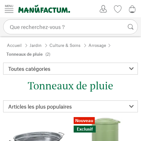
Passer au contenu
Mon compte
Liste de su
0,0
Accueil
Jardin
Culture & Soins
Arrosage
Tonneaux de pluie
(2)
Tonneaux de pluie
Nouveau
Exclusif