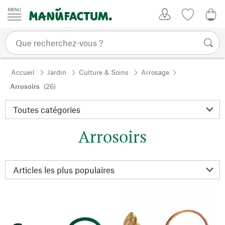
Passer au contenu
Mon compte
Liste de su
0,0
Accueil
Jardin
Culture & Soins
Arrosage
Arrosoirs
(26)
Arrosoirs