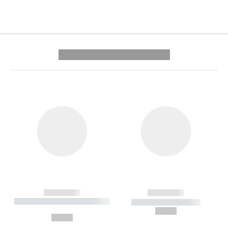
---------- --------------
------------
------------
----------- ----------- --------
----------- -----------
---
--,-- €
--,-- €