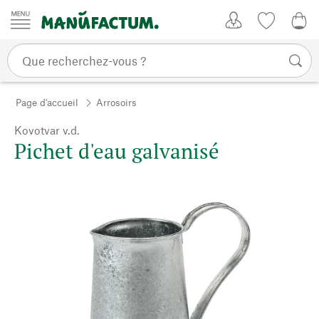
Passer au contenu
Mon compte
Liste de su
0,0
Page d'accueil
Arrosoirs
Kovotvar v.d.
Pichet d'eau galvanisé