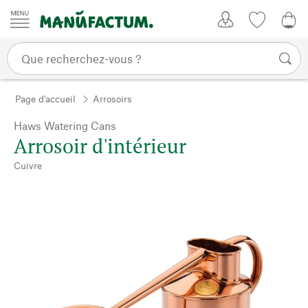
Passer au contenu
Mon compte
Liste de su
0,0
Page d'accueil
Arrosoirs
Haws Watering Cans
Arrosoir d'intérieur
Cuivre