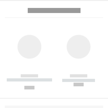
---------- --------------
------------
------------
----------- ----------- --------
----------- -----------
---
--,-- €
--,-- €