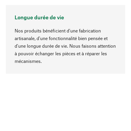
Longue durée de vie
Nos produits bénéficient d'une fabrication
artisanale, d'une fonctionnalité bien pensée et
d'une longue durée de vie. Nous faisons attention
à pouvoir échanger les pièces et à réparer les
Haut de page
mécanismes.
Conscient
La durabilité est au cœur de notre sélection de
produits. Nous misons sur des ingrédients
naturels et des matériaux qui peuvent être
entretenus, ainsi que sur une production