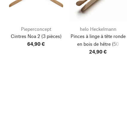
Pieperconcept
helo Heckelmann
Cintres Noa 2
(3 pièces)
Pinces à linge à tête ronde
64,90 €
en bois de hêtre
(50
24,90 €
pièces)