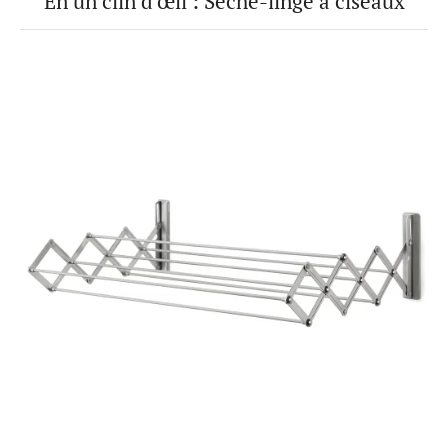
En un clin d'œil : Sèche-linge à ciseaux