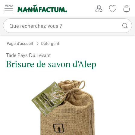
Passer au contenu
Mon compte
Liste de su
0,0
Page d'accueil
Détergent
Tade Pays Du Levant
Brisure de savon d'Alep