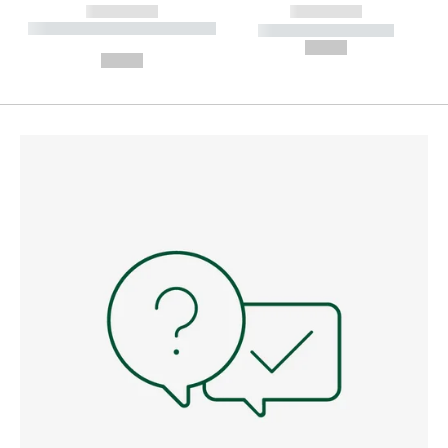
------------
------------
----------- ----------- --------
----------- -----------
---
--,-- €
--,-- €