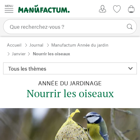
Passer au contenu
Mon compte
Liste de su
0,0
Accueil
Journal
Manufactum Année du jardin
Janvier
Nourrir les oiseaux
ANNÉE DU JARDINAGE
Nourrir les oiseaux