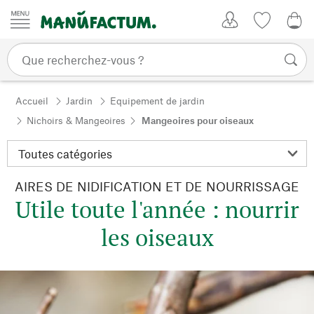
Passer au contenu
Mon compte
Liste de su
0,0
Accueil
Jardin
Equipement de jardin
Nichoirs & Mangeoires
Mangeoires pour oiseaux
AIRES DE NIDIFICATION ET DE NOURRISSAGE
Utile toute l'année : nourrir
les oiseaux