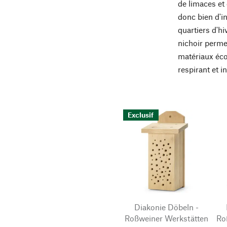
de limaces et 
donc bien d'in
quartiers d'h
nichoir perme
matériaux écol
respirant et i
Exclusif
Diakonie Döbeln -
Roßweiner Werkstätten
Ro