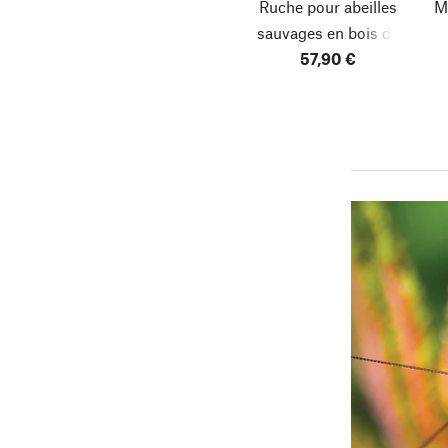
Ruche pour abeilles
M
sauvages en bois de
57,90 €
robinier