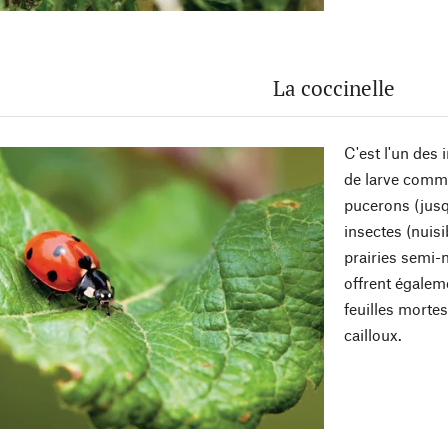
La coccinelle
C'est l'un des 
de larve comme
pucerons (jusqu
insectes (nuisi
prairies semi-n
offrent égalem
feuilles mortes
cailloux.