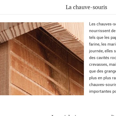
La chauve-souris
Les chauves-s
nourrissent d
tels que les pa
farine, les ma
journée, elles 
des cavités ro
crevasses, mai
que des grange
plus en plus ra
chauves-souris
importantes po