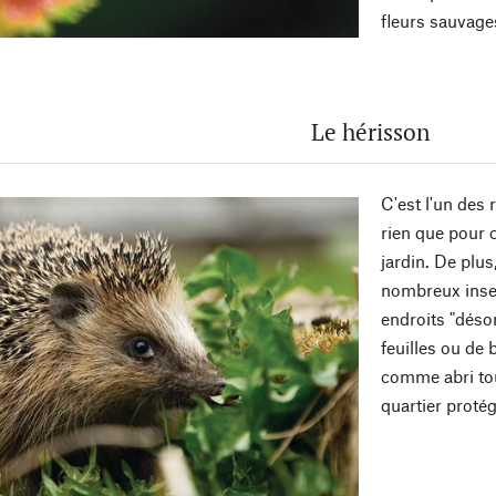
fleurs sauvage
Le hérisson
C'est l'un des r
rien que pour c
jardin. De plus
nombreux insec
endroits "déso
feuilles ou de 
comme abri tou
quartier protég