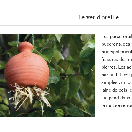
Le ver d'oreille
Les perce-orei
pucerons, des a
principalement
fissures des m
pierres. Les a
par nuit. Il es
simples : un po
laine de bois l
suspend dans un
la nuit se ret