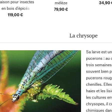
aison pour insectes
mélèze
34,90 
en bois d'épicéa
79,90 €
119,00 €
La chrysope
Sa larve est un
pucerons : au 
trois semaines,
souvent bien p
pucerons rouges
chenilles. Elle
haies et les li
les cultures en
chrysopes, il 
chimiques dans