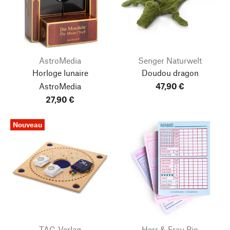
AstroMedia
Senger Naturwelt
Horloge lunaire
Doudou dragon
AstroMedia
47,90 €
27,90 €
Nouveau
TAC-Verlag
Herr & Frau Rio