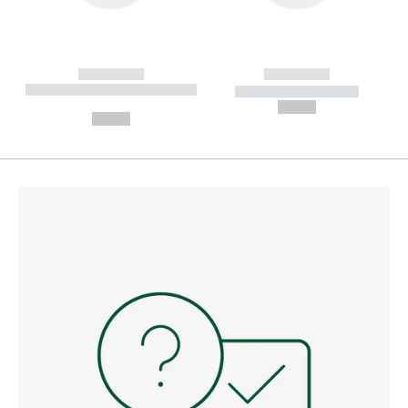
------------
------------
----------- ----------- --------
----------- -----------
---
--,-- €
--,-- €