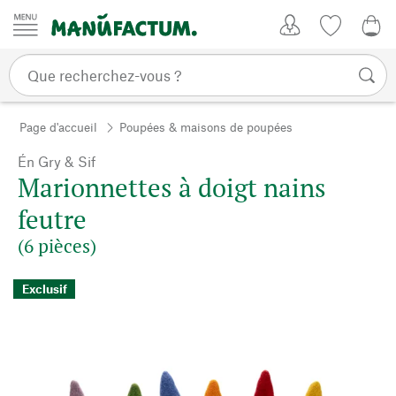
Passer au contenu
Mon compte
Liste de su
0,0
Page d'accueil
Poupées & maisons de poupées
Én Gry & Sif
Marionnettes à doigt nains
feutre
(6 pièces)
Exclusif