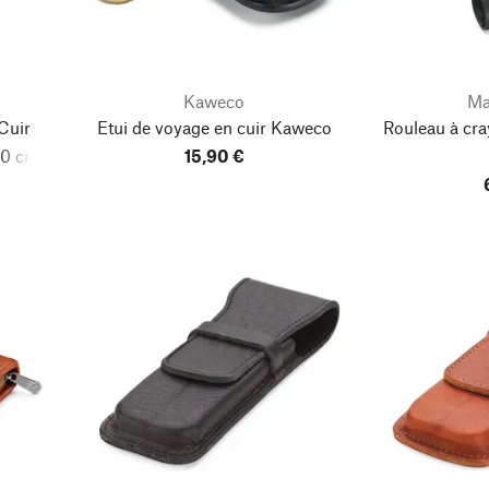
Kaweco
Ma
Cuir
Etui de voyage en cuir Kaweco
Rouleau à cr
110 cm
15,90 €