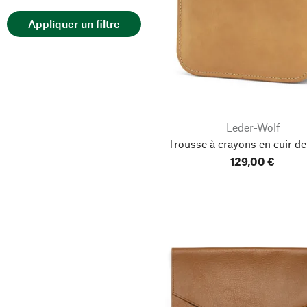
Troxler-Haus
Sozialtherapeutische
Appliquer un filtre
Werkstätten
Leder-Wolf
Trousse à crayons en cuir d
129,00 €