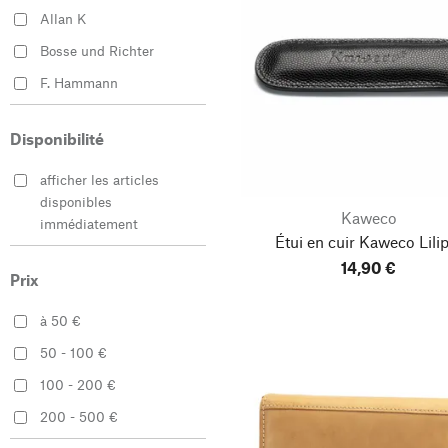
Allan K
Bosse und Richter
F. Hammann
HandwerksArt Zimmer
Disponibilité
Harold’s Lederwaren
Il Bisonte
afficher les articles
disponibles
Jean Dessel
Kaweco
immédiatement
Étui en cuir Kaweco Lili
Kaweco
14,90 €
Leder-Wolf
Prix
Manufactum
à 50 €
P.A.P. Sweden
50 - 100 €
Rathenower
100 - 200 €
Lederwarenfabrik
200 - 500 €
Sonnenleder