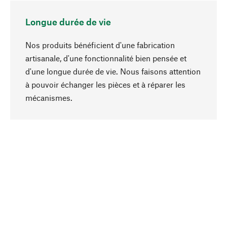
Longue durée de vie
Nos produits bénéficient d'une fabrication
artisanale, d'une fonctionnalité bien pensée et
d'une longue durée de vie. Nous faisons attention
à pouvoir échanger les pièces et à réparer les
Haut de page
mécanismes.
Conscient
La durabilité est au cœur de notre sélection de
produits. Nous misons sur des ingrédients
naturels et des matériaux qui peuvent être
entretenus, ainsi que sur une production