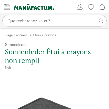
Passer au contenu
Mon compte
Liste de su
0,0
Page d'accueil
Étuis à crayons
Sonnenleder
Sonnenleder Étui à crayons
non rempli
Noir