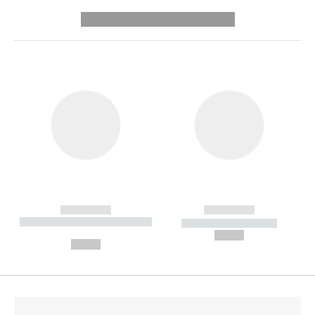
---------- --------------
------------
------------
----------- ----------- --------
----------- -----------
---
--,-- €
--,-- €