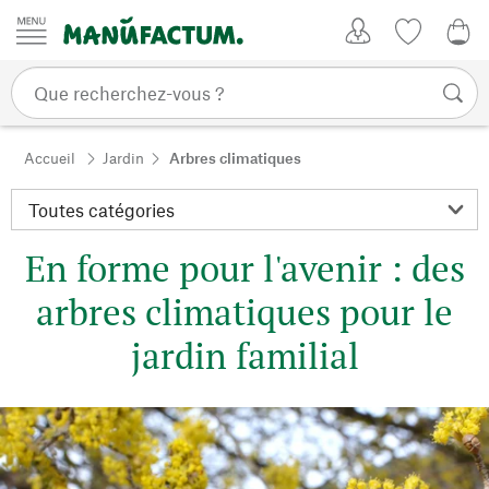
Passer au contenu
Mon compte
Liste de su
0,0
Accueil
Jardin
Arbres climatiques
En forme pour l'avenir : des
arbres climatiques pour le
jardin familial