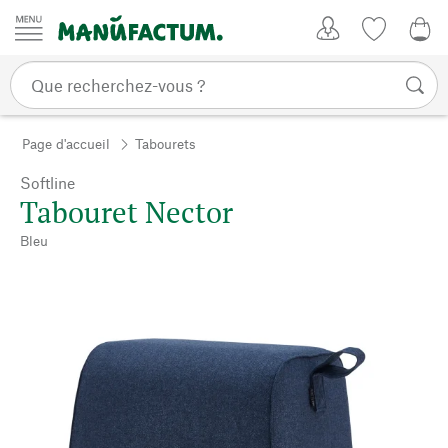
Passer au contenu
Mon compte
Liste de su
0,0
Page d'accueil
Tabourets
Softline
Tabouret Nector
Bleu