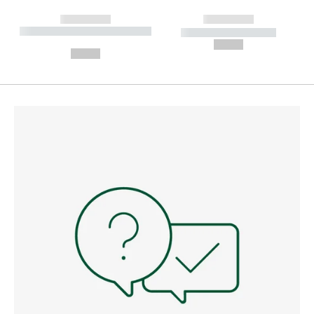
------------
------------
----------- ----------- --------
----------- -----------
---
--,-- €
--,-- €