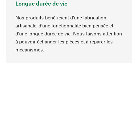
Longue durée de vie
Nos produits bénéficient d'une fabrication
artisanale, d'une fonctionnalité bien pensée et
d'une longue durée de vie. Nous faisons attention
à pouvoir échanger les pièces et à réparer les
Haut de page
mécanismes.
Conscient
La durabilité est au cœur de notre sélection de
produits. Nous misons sur des ingrédients
naturels et des matériaux qui peuvent être
entretenus, ainsi que sur une production
respectueuse des ressources et socialement
responsable.