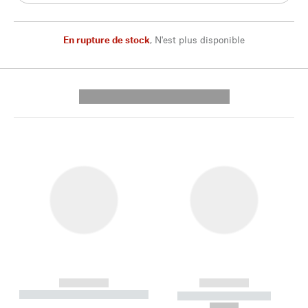
En rupture de stock
,
N'est plus disponible
---------- --------------
------------
------------
----------- ----------- --------
----------- -----------
---
--,-- €