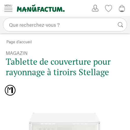
Passer au contenu
Mon compte
Liste de su
0,0
Page d'accueil
MAGAZIN
Tablette de couverture pour
rayonnage à tiroirs Stellage