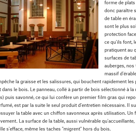
forme de plats 
donc paraître 
de table en éra
sont le plus so
protection face
ce qu'ils font,
pratiquent au q
surfaces de ta
auberges, nos 
massif d'érable
mpêche la graisse et les salissures, qui bouchent rapidement les 
ans le bois. Le panneau, collé à partir de bois sélectionné à la
s) puis savonné, ce qui lui confère un premier film gras qui rep
umé, est par la suite le seul produit d'entretien nécessaire. Il su
essuyer la table avec un chiffon savonneux après utilisation. Un
vement. La surface de la table, aussi vulnérable qu'accueillante, 
s elle s'efface, même les taches "migrent" hors du bois.