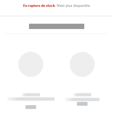
En rupture de stock
,
N'est plus disponible
---------- --------------
------------
------------
----------- ----------- --------
----------- -----------
---
--,-- €
--,-- €