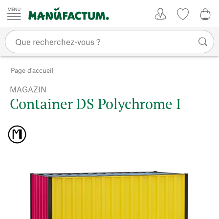
Passer au contenu
Mon compte
Liste de su
0,0
Page d'accueil
MAGAZIN
Container DS Polychrome I