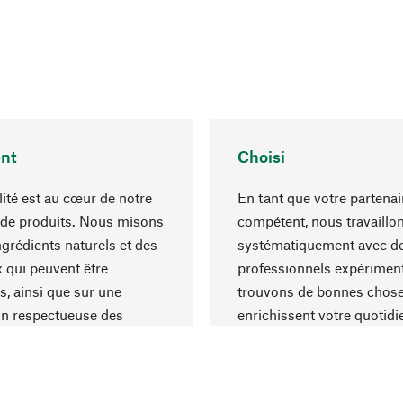
nt
Choisi
lité est au cœur de notre
En tant que votre partenai
 de produits. Nous misons
compétent, nous travaillo
ngrédients naturels et des
systématiquement avec d
 qui peuvent être
professionnels expériment
s, ainsi que sur une
trouvons de bonnes chose
on respectueuse des
enrichissent votre quotidi
s et socialement
un choix optimal de matér
ble.
une excellente fabrication.