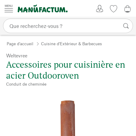
Passer au contenu
Mon compte
Liste de su
0,0
Page d'accueil
Cuisine d'Extérieur & Barbecues
Weltevree
Accessoires pour cuisinière en
acier Outdooroven
Conduit de cheminée