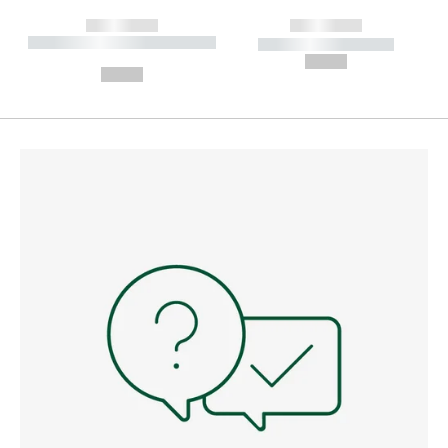
------------
------------
----------- ----------- --------
----------- -----------
---
--,-- €
--,-- €