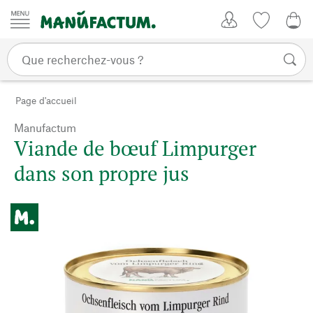
Passer au contenu
Mon compte
Liste de su
0,0
Page d'accueil
Manufactum
Viande de bœuf Limpurger
dans son propre jus