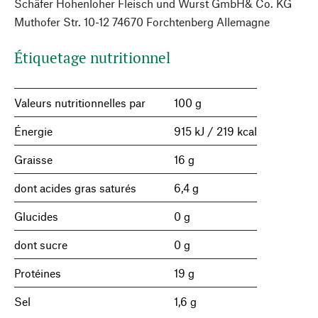
Schäfer Hohenloher Fleisch und Wurst GmbH& Co. KG
Muthofer Str. 10-12 74670 Forchtenberg Allemagne
Étiquetage nutritionnel
Valeurs nutritionnelles par
100 g
Énergie
915 kJ / 219 kcal
Graisse
16 g
dont acides gras saturés
6,4 g
Glucides
0 g
dont sucre
0 g
Protéines
19 g
Sel
1,6 g