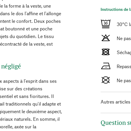
 la forme à la veste, une
Instructions de 
ns le dos l'affine et l'allonge
ntent le confort. Deux poches
30°C la
bat boutonné et une poche
bjets du quotidien. Le tissu
Ne pas
contracté de la veste, est
Séchag
 négligé
Repass
Ne pas
aspects à l'esprit dans ses
mise sur des créations
sentiel et sans fioritures. Il
Autres articles
l traditionnels qu'il adapte et
ogiquement le deuxième aspect,
ériaux naturels. En somme, il
Question s
relle, axée sur la