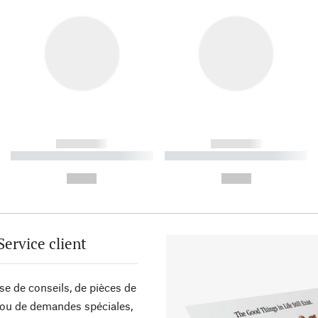
------------
------------
----------- ----------- ----------
----------- ----------- ----------
-
-
--,-- €
--,-- €
Service client
sse de conseils, de pièces de
ou de demandes spéciales,