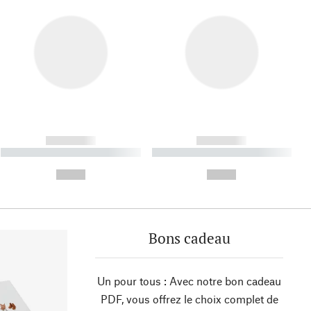
------------
------------
----------- ----------- ----------
----------- ----------- ----------
- -----------
-
--,-- €
--,-- €
Bons cadeau
Un pour tous : Avec notre bon cadeau
PDF, vous offrez le choix complet de