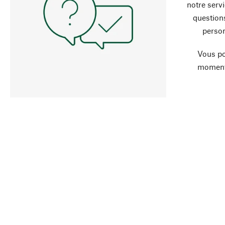
notre servi
question
person
Vous po
moment