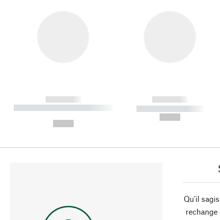
------------
------------
----------- ----------- ----------
----------- -----------
-
--,-- €
--,-- €
Qu’il sagi
rechange 