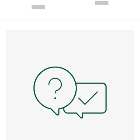
---
--,-- €
--,-- €