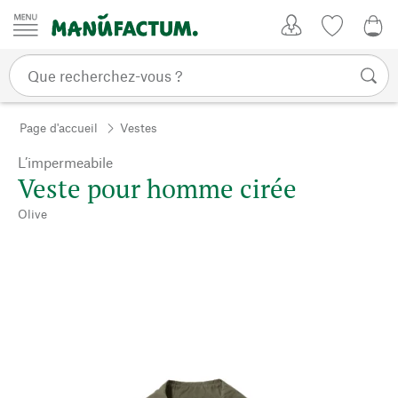
Passer au contenu
Mon compte
Liste de su
0,0
Page d'accueil
Vestes
L’impermeabile
Veste pour homme cirée
Olive