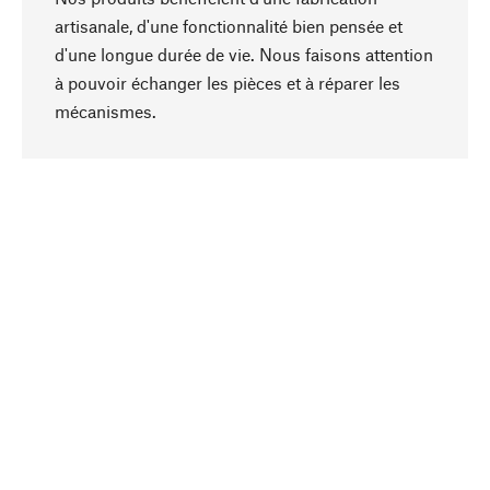
artisanale, d'une fonctionnalité bien pensée et
d'une longue durée de vie. Nous faisons attention
à pouvoir échanger les pièces et à réparer les
Haut de page
mécanismes.
Conscient
La durabilité est au cœur de notre sélection de
produits. Nous misons sur des ingrédients
naturels et des matériaux qui peuvent être
entretenus, ainsi que sur une production
respectueuse des ressources et socialement
responsable.