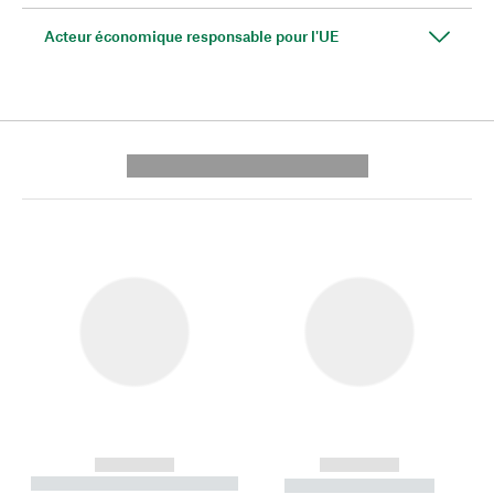
Acteur économique responsable pour l'UE
---------- --------------
------------
------------
----------- ----------- --------
----------- -----------