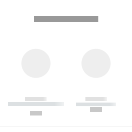
---------- --------------
------------
------------
----------- ----------- --------
----------- -----------
---
--,-- €
--,-- €