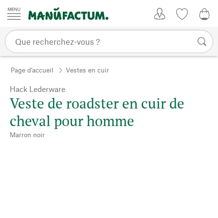
Passer au contenu
Mon compte
Liste de su
0,0
Page d'accueil
Vestes en cuir
Hack Lederware
Veste de roadster en cuir de
cheval pour homme
Marron noir