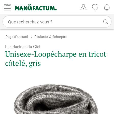
Passer au contenu
Mon compte
Liste de su
0,0
Page d'accueil
Foulards & écharpes
Les Racines du Ciel
Unisexe-Loopécharpe en tricot
côtelé, gris