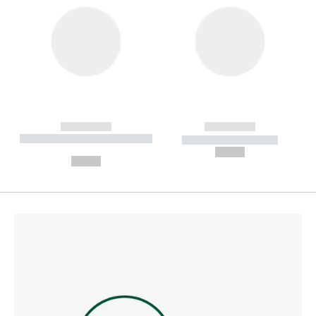
------------
------------
----------- ----------- --------
----------- -----------
---
--,-- €
--,-- €