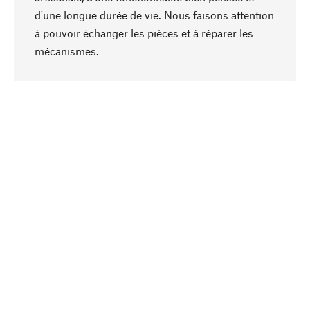
d'une longue durée de vie. Nous faisons attention
à pouvoir échanger les pièces et à réparer les
Haut de page
mécanismes.
Conscient
La durabilité est au cœur de notre sélection de
produits. Nous misons sur des ingrédients
naturels et des matériaux qui peuvent être
entretenus, ainsi que sur une production
respectueuse des ressources et socialement
responsable.