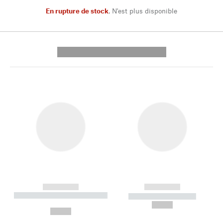
En rupture de stock
,
N'est plus disponible
---------- --------------
------------
------------
----------- ----------- --------
----------- -----------
---
--,-- €
--,-- €