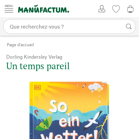
Passer au contenu
Mon compte
Liste de su
0,0
Page d'accueil
Dorling Kindersley Verlag
Un temps pareil