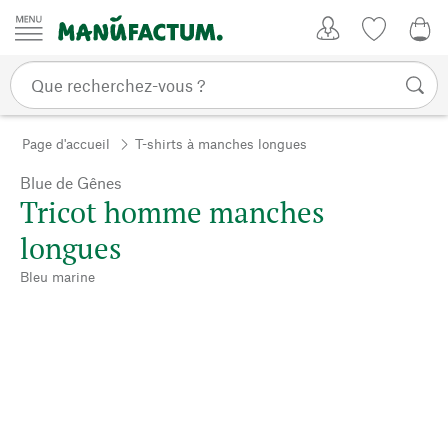
Passer au contenu
Mon compte
Liste de su
0,0
Page d'accueil
T-shirts à manches longues
Blue de Gênes
Tricot homme manches
longues
Bleu marine