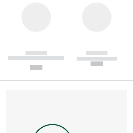
------------
------------
----------- ----------- --------
----------- -----------
---
--,-- €
--,-- €