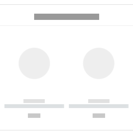
---------- --------------
------------
------------
----------- ----------- ----------
----------- ----------- ----------
-
-
--,-- €
--,-- €