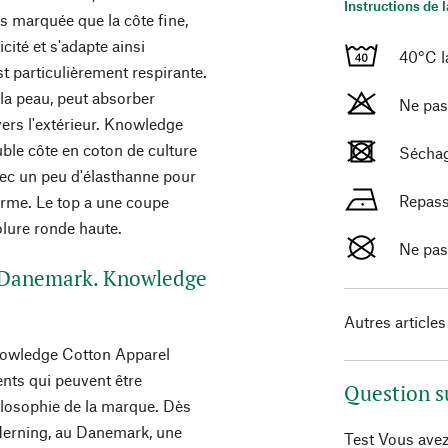
Instructions de 
s marquée que la côte fine,
cité et s'adapte ainsi
40°C l
st particulièrement respirante.
 la peau, peut absorber
Ne pas
ers l'extérieur. Knowledge
uble côte en coton de culture
Séchag
vec un peu d'élasthanne pour
Repass
forme. Le top a une coupe
olure ronde haute.
Ne pas
u Danemark. Knowledge
Autres articles
nowledge Cotton Apparel
ents qui peuvent être
Question s
philosophie de la marque. Dès
Herning, au Danemark, une
Test Vous avez