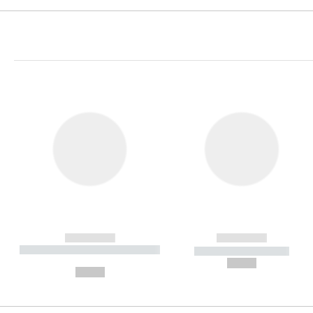
------------
------------
----------- ----------- ----------
----------- -----------
-
--,-- €
--,-- €