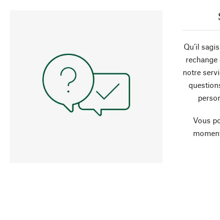
Qu’il sagi
rechange 
notre servi
question
person
Vous po
moment