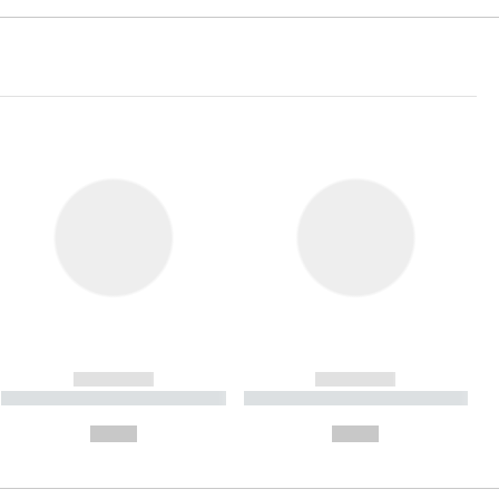
------------
------------
----------- ----------- ----------
----------- ----------- ----------
- -----------
-
--,-- €
--,-- €