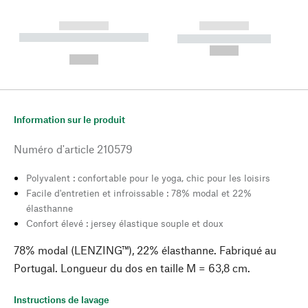
------------
------------
----------- ----------- --------
----------- -----------
---
--,-- €
--,-- €
Information sur le produit
Numéro d'article
210579
Polyvalent : confortable pour le yoga, chic pour les loisirs
Facile d'entretien et infroissable : 78% modal et 22%
élasthanne
Confort élevé : jersey élastique souple et doux
78% modal (LENZING™), 22% élasthanne. Fabriqué au
Portugal. Longueur du dos en taille M = 63,8 cm.
Instructions de lavage