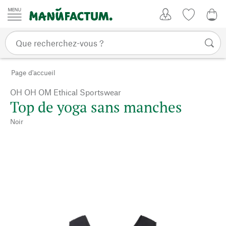
Passer au contenu
Mon compte
Liste de su
0,0
Page d'accueil
OH OH OM Ethical Sportswear
Top de yoga sans manches
Noir