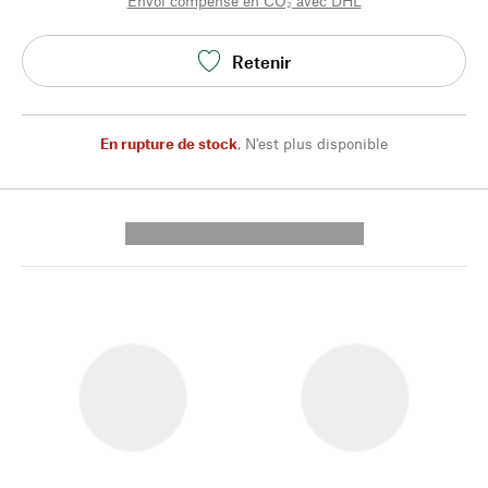
Envoi compensé en CO₂ avec DHL
Retenir
En rupture de stock
,
N'est plus disponible
---------- --------------