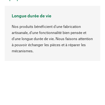
Longue durée de vie
Nos produits bénéficient d'une fabrication
artisanale, d'une fonctionnalité bien pensée et
d'une longue durée de vie. Nous faisons attention
à pouvoir échanger les pièces et à réparer les
Haut de page
mécanismes.
Conscient
La durabilité est au cœur de notre sélection de
produits. Nous misons sur des ingrédients
naturels et des matériaux qui peuvent être