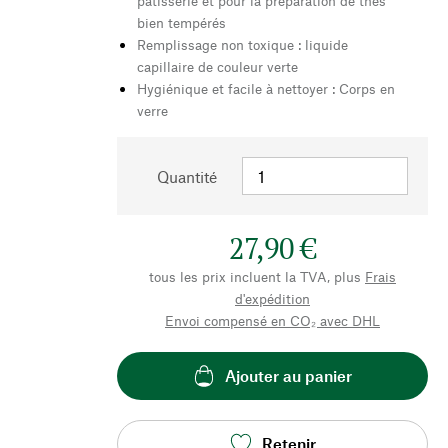
pâtisserie et pour la préparation de thés
bien tempérés
Remplissage non toxique : liquide
capillaire de couleur verte
Hygiénique et facile à nettoyer : Corps en
verre
Quantité
27,90 €
tous les prix incluent la TVA, plus
Frais
d'expédition
Envoi compensé en CO₂ avec DHL
Ajouter au panier
Retenir