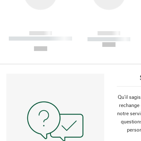
------------
------------
----------- ----------- ----------
----------- -----------
-
--,-- €
--,-- €
Qu’il sagi
rechange 
notre servi
question
person