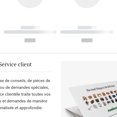
------------
------------
----------- ----------- ----------
----------- ----------- ----------
-
-
--,-- €
--,-- €
Service client
sse de conseils, de pièces de
ou de demandes spéciales,
ce clientèle traite toutes vos
s et demandes de manière
nalisée et approfondie.