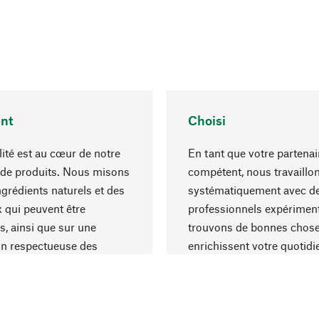
nt
Choisi
lité est au cœur de notre
En tant que votre partenai
 de produits. Nous misons
compétent, nous travaillo
ngrédients naturels et des
systématiquement avec d
 qui peuvent être
professionnels expériment
s, ainsi que sur une
trouvons de bonnes chose
on respectueuse des
enrichissent votre quotidi
s et socialement
un choix optimal de matér
ble.
une excellente fabrication.