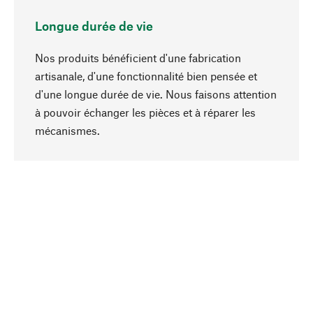
Longue durée de vie
Nos produits bénéficient d'une fabrication
artisanale, d'une fonctionnalité bien pensée et
d'une longue durée de vie. Nous faisons attention
à pouvoir échanger les pièces et à réparer les
Haut de page
mécanismes.
Conscient
La durabilité est au cœur de notre sélection de
produits. Nous misons sur des ingrédients
naturels et des matériaux qui peuvent être
entretenus, ainsi que sur une production
respectueuse des ressources et socialement