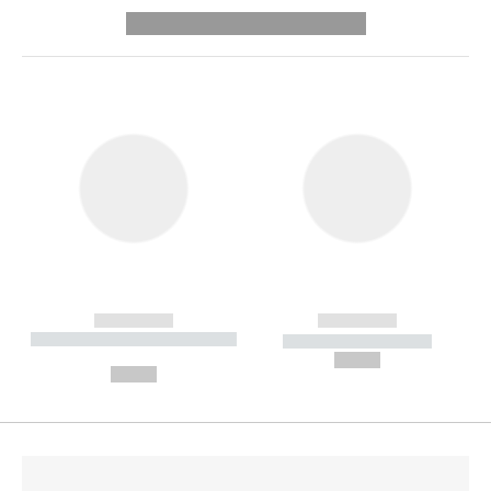
---------- --------------
------------
------------
----------- ----------- --------
----------- -----------
---
--,-- €
--,-- €