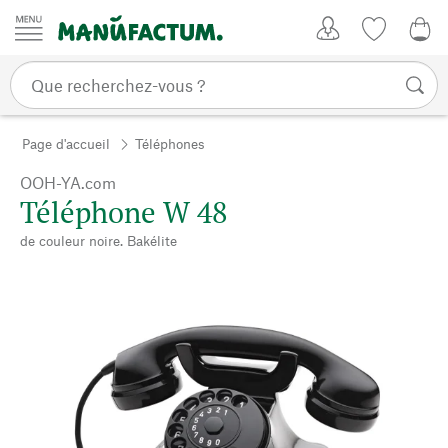
Passer au contenu
Mon compte
Liste de su
0,0
Page d'accueil
Téléphones
OOH-YA.com
Téléphone W 48
de couleur noire. Bakélite