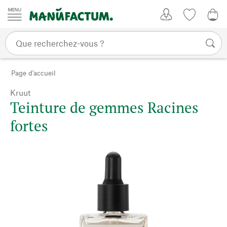
Passer au contenu
Mon compte
Liste de su
0,0
Page d'accueil
Kruut
Teinture de gemmes Racines
fortes