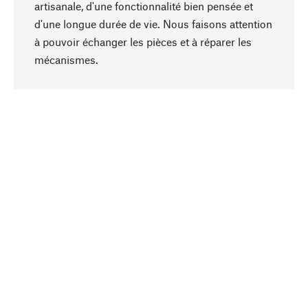
artisanale, d'une fonctionnalité bien pensée et
d'une longue durée de vie. Nous faisons attention
à pouvoir échanger les pièces et à réparer les
Haut de page
mécanismes.
Conscient
La durabilité est au cœur de notre sélection de
produits. Nous misons sur des ingrédients
naturels et des matériaux qui peuvent être
entretenus, ainsi que sur une production
respectueuse des ressources et socialement
responsable.