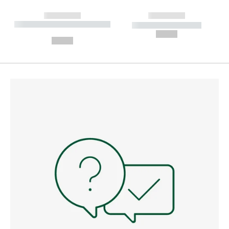
------------
------------
----------- ----------- --------
----------- -----------
---
--,-- €
--,-- €