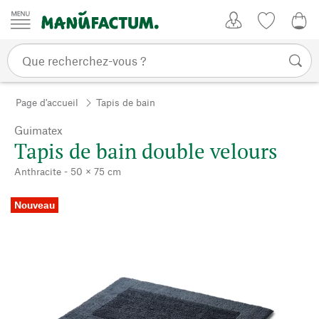
Passer au contenu
Mon compte
Liste de su
0,0
Page d'accueil
Tapis de bain
Guimatex
Tapis de bain double velours
Anthracite - 50 × 75 cm
Nouveau