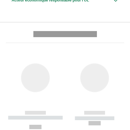
---------- --------------
------------
------------
----------- ----------- --------
----------- -----------
---
--,-- €
--,-- €