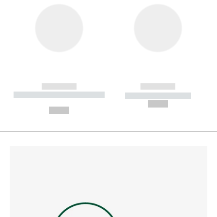
------------
------------
----------- ----------- --------
----------- -----------
---
--,-- €
--,-- €