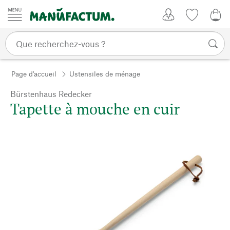
Passer au contenu
Mon compte
Liste de su
0,0
Page d'accueil
Ustensiles de ménage
Bürstenhaus Redecker
Tapette à mouche en cuir