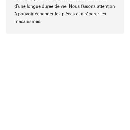
d'une longue durée de vie. Nous faisons attention
à pouvoir échanger les pièces et à réparer les
Haut de page
mécanismes.
Conscient
La durabilité est au cœur de notre sélection de
produits. Nous misons sur des ingrédients
naturels et des matériaux qui peuvent être
entretenus, ainsi que sur une production
respectueuse des ressources et socialement
responsable.