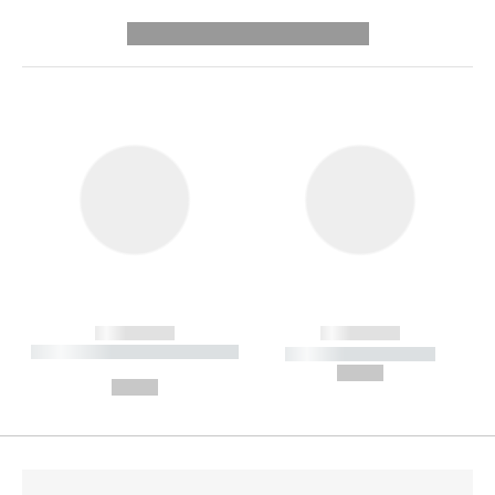
---------- --------------
------------
------------
----------- ----------- --------
----------- -----------
---
--,-- €
--,-- €