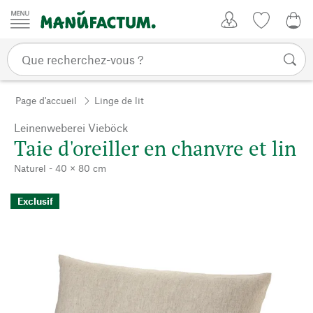
Passer au contenu
Mon compte
Liste de su
0,0
Page d'accueil
Linge de lit
Leinenweberei Vieböck
Taie d'oreiller en chanvre et lin
Naturel - 40 × 80 cm
Exclusif