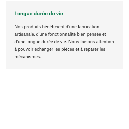
Longue durée de vie
Nos produits bénéficient d'une fabrication
artisanale, d'une fonctionnalité bien pensée et
d'une longue durée de vie. Nous faisons attention
à pouvoir échanger les pièces et à réparer les
Haut de page
mécanismes.
Conscient
La durabilité est au cœur de notre sélection de
produits. Nous misons sur des ingrédients
naturels et des matériaux qui peuvent être
entretenus, ainsi que sur une production