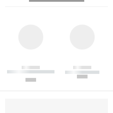
------------
------------
----------- ----------- --------
----------- -----------
---
--,-- €
--,-- €