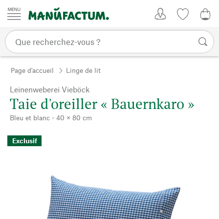
Passer au contenu
Mon compte
Liste de su
0,0
Page d'accueil
Linge de lit
Leinenweberei Vieböck
Taie d'oreiller « Bauernkaro »
Bleu et blanc - 40 × 80 cm
Exclusif