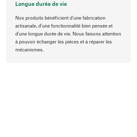
Longue durée de vie
Nos produits bénéficient d'une fabrication
artisanale, d'une fonctionnalité bien pensée et
d'une longue durée de vie. Nous faisons attention
à pouvoir échanger les pièces et à réparer les
Haut de page
mécanismes.
Conscient
La durabilité est au cœur de notre sélection de
produits. Nous misons sur des ingrédients
naturels et des matériaux qui peuvent être
entretenus, ainsi que sur une production
respectueuse des ressources et socialement
responsable.