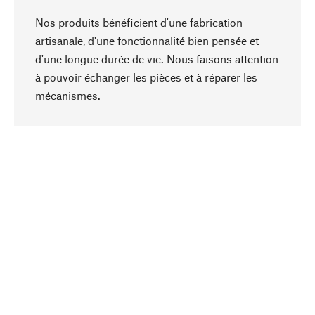
Nos produits bénéficient d'une fabrication
artisanale, d'une fonctionnalité bien pensée et
d'une longue durée de vie. Nous faisons attention
à pouvoir échanger les pièces et à réparer les
Haut de page
mécanismes.
Conscient
La durabilité est au cœur de notre sélection de
produits. Nous misons sur des ingrédients
naturels et des matériaux qui peuvent être
entretenus, ainsi que sur une production
respectueuse des ressources et socialement
responsable.