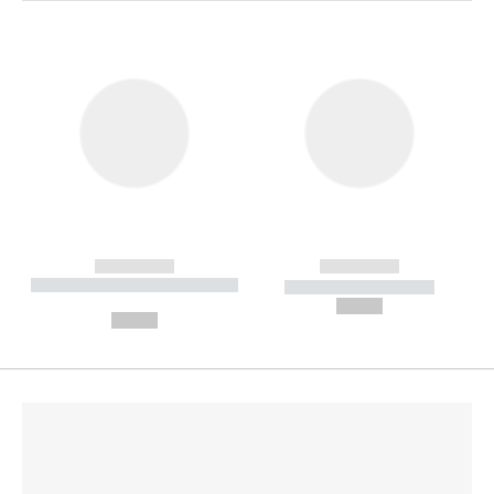
------------
------------
----------- ----------- --------
----------- -----------
---
--,-- €
--,-- €