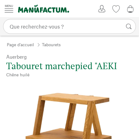
Passer au contenu
Mon compte
Liste de su
0,0
Page d'accueil
Tabourets
Auerberg
Tabouret marchepied "AEKI
Chêne huilé