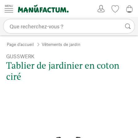
Passer au contenu
Mon compte
Liste de su
0,0
Page d'accueil
Vêtements de jardin
GUSSWERK
Tablier de jardinier en coton
ciré