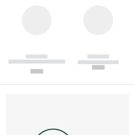
------------
------------
----------- ----------- --------
----------- -----------
---
--,-- €
--,-- €