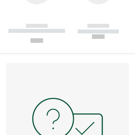
------------
------------
----------- ----------- --------
----------- -----------
---
--,-- €
--,-- €