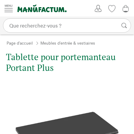
Passer au contenu
Mon compte
Liste de su
0,0
Page d'accueil
Meubles d'entrée & vestiaires
Tablette pour portemanteau
Portant Plus