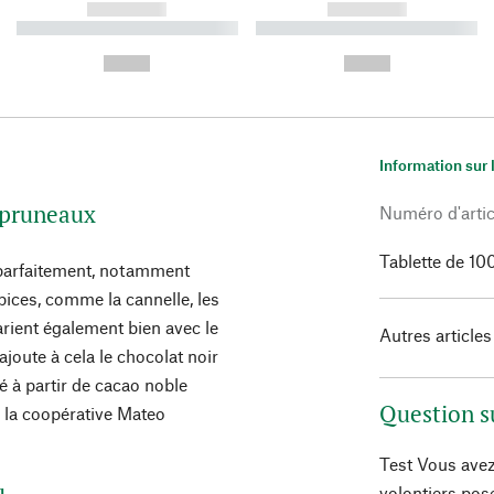
------------
------------
----------- ----------- ----------
----------- ----------- ----------
-
-
--,-- €
--,-- €
Information sur 
t pruneaux
Numéro d'artic
Tablette de 10
 parfaitement, notamment
épices, comme la cannelle, les
arient également bien avec le
Autres articles
ajoute à cela le chocolat noir
é à partir de cacao noble
Question s
e la coopérative Mateo
Test Vous avez
volontiers pos