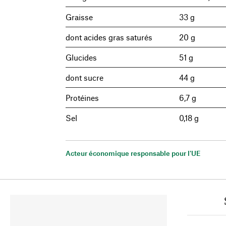
Graisse
33 g
dont acides gras saturés
20 g
Glucides
51 g
dont sucre
44 g
Protéines
6,7 g
Sel
0,18 g
Acteur économique responsable pour l'UE