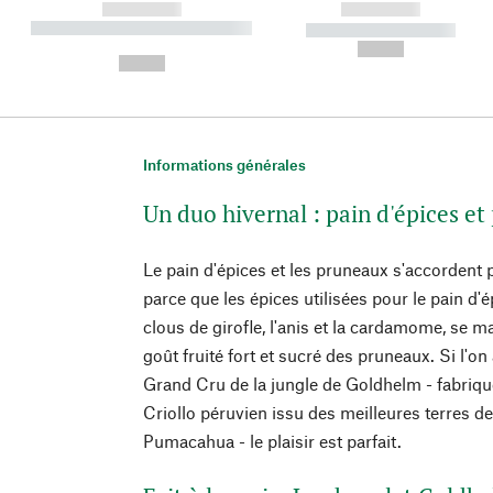
------------
------------
----------- ----------- ----------
----------- -----------
-
--,-- €
--,-- €
Informations générales
Un duo hivernal : pain d'épices e
Le pain d'épices et les pruneaux s'accordent
parce que les épices utilisées pour le pain d'
clous de girofle, l'anis et la cardamome, se m
goût fruité fort et sucré des pruneaux. Si l'on 
Grand Cru de la jungle de Goldhelm - fabriqu
Criollo péruvien issu des meilleures terres d
Pumacahua - le plaisir est parfait.