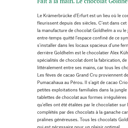
Fait à la main. Le chocolat Goldh
Le Krämerbrücke d'Erfurt est un lieu où le co
fleurissent depuis des siècles. C'est dans ce
la manufacture de chocolat Goldhelm a vu le 
entre-temps quitté l'espace confiné de ce sy
s'installer dans les locaux spacieux d'une fer
derrière Goldhelm est le chocolatier Alex Kü
spécialités de chocolat dont la fabrication, de l
littéralement entre ses mains, car tous les cho
Les fèves de cacao Grand Cru proviennent de
Pumacahaua au Pérou. Il s'agit de cacao Criol
petites exploitations familiales dans la jungl
tablettes de chocolat aux formes irrégulières
qu'elles ont été étalées par le chocolatier sur
complétés par des chocolats à la ganache car
pralines généreuses. Tous les chocolats Gol
qui est nécessaire pour un plaisir optimal.