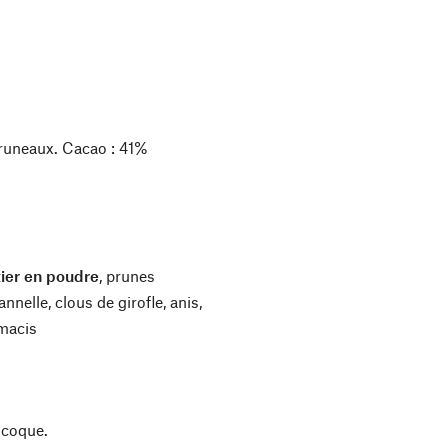
 pruneaux. Cacao : 41%
tier en poudre
, prunes
nnelle, clous de girofle, anis,
 macis
à coque.