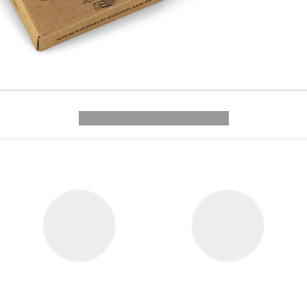
---------- --------------