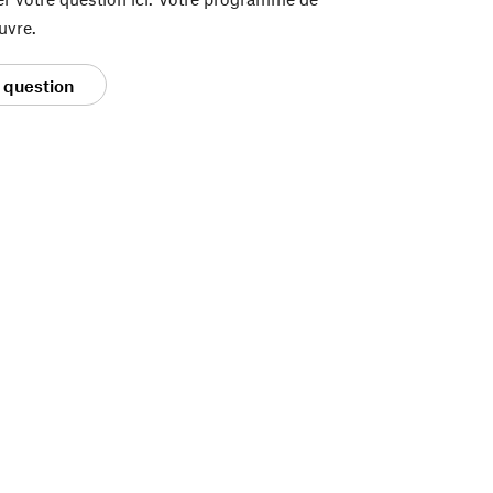
uvre.
 question