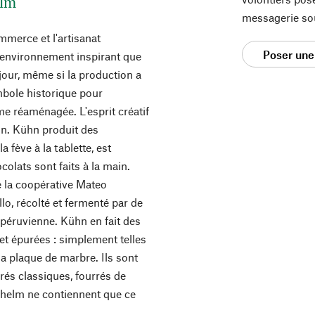
elm
messagerie so
mmerce et l'artisanat
Poser une
t environnement inspirant que
jour, même si la production a
mbole historique pour
me réaménagée. L'esprit créatif
hn. Kühn produit des
a fève à la tablette, est
colats sont faits à la main.
 la coopérative Mateo
lo, récolté et fermenté par de
e péruvienne. Kühn en fait des
 et épurées : simplement telles
 la plaque de marbre. Ils sont
rés classiques, fourrés de
dhelm ne contiennent que ce