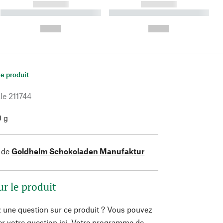
------------
------------
----------- ----------- ----------
----------- ----------- ----------
- -----------
-
--,-- €
--,-- €
le produit
le
211744
0 g
 de
Goldhelm Schokoladen Manufaktur
ur le produit
 une question sur ce produit ? Vous pouvez
er votre question ici. Votre programme de